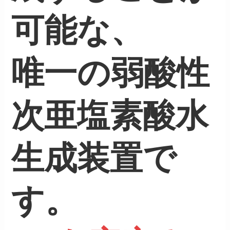
可能な、
唯一の弱酸性
次亜塩素酸水
生成装置で
す
。